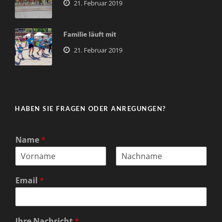
21. Februar 2019
Familie läuft mit
21. Februar 2019
HABEN SIE FRAGEN ODER ANREGUNGEN?
Name
*
V
N
o
a
Email
*
r
c
n
h
a
n
m
a
e
m
Ihre Nachricht
*