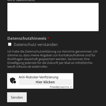
e
Datenschutzhinweis
*
Datenschutz verstanden
Ich habe die Datenschutzerklärung zur Kenntnis genommen. Ich
stimme zu, dass meine Angaben zur Kontaktaufnahme und für
Rückfragen dauerhaft gespeichert werden. Sie können Ihre
Einwilligung jederzeit für die Zukunft per Mail an info@kirche-
laeuft-inklusiv.de widerrufen.
Anti-Roboter-Verifizierung
Hier klicken
Friendly
Captcha ⇗
Senden