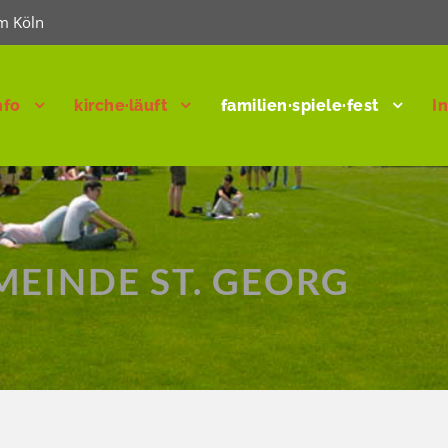
m Köln
nfo
kirche·läuft
familien·spiele·fest
I
MEINDE ST. GEORG