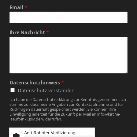
V
N
o
a
Email
*
r
c
n
h
a
n
m
a
e
m
Ihre Nachricht
*
e
Datenschutzhinweis
*
Datenschutz verstanden
Ich habe die Datenschutzerklärung zur Kenntnis genommen. Ich
stimme zu, dass meine Angaben zur Kontaktaufnahme und für
Rückfragen dauerhaft gespeichert werden. Sie können Ihre
Einwilligung jederzeit für die Zukunft per Mail an info@kirche-
laeuft-inklusiv.de widerrufen.
Anti-Roboter-Verifizierung